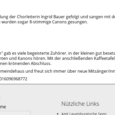
dung der Chorleiterin Ingrid Bauer gefolgt und sangen mit
se wurden sogar 8-stimmige Canons gesungen.
gab es viele begeisterte Zuhörer. in der kleinen gut besetz
chten und Kanons hören. Mit der anschließenden Kaffeetafe
inen krönenden Abschluss.
meindehaus und freut sich immer über neue Mitsänger/inne
r 016096968772
g
Nützliche Links
ame
Amt Lauenburgische Seen