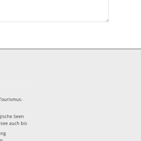
Tourismus-
gische Seen
lsee auch bis
ung
en