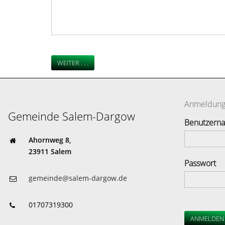
WEITER . . .
Anmeldun
Gemeinde Salem-Dargow
Benutzern
Ahornweg 8,
23911 Salem
Passwort
gemeinde@salem-dargow.de
01707319300
ANMELDEN