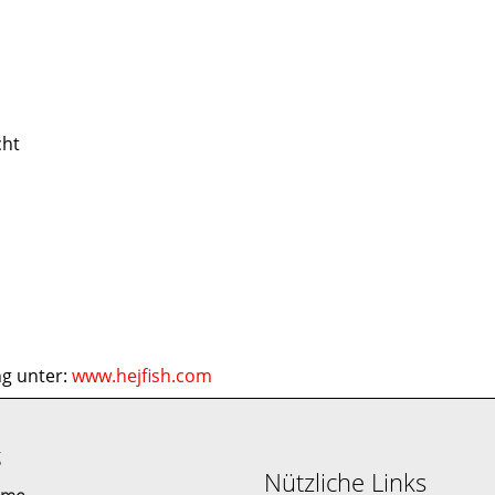
cht
ng unter:
www.hejfish.com
g
Nützliche Links