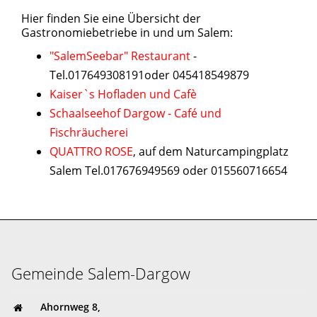
Hier finden Sie eine Übersicht der
Gastronomiebetriebe in und um Salem:
"SalemSeebar" Restaurant
-
Tel.017649308191oder 045418549879
Kaiser`s Hofladen und Cafè
Schaalseehof Dargow - Café und
Fischräucherei
QUATTRO ROSE
, auf dem Naturcampingplatz
Salem Tel.017676949569 oder 015560716654
Gemeinde Salem-Dargow
Ahornweg 8,