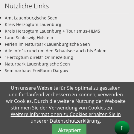
Nützliche Links
Amt Lauenburgische Seen
Kreis Herzogtum Lauenburg
Kreis Herzogtum Lauenburg + Tourismus-HLMS
Land Schleswig Holstein
Ferien im Naturpark Lauenburgische Seen
Alle Info`s rund um den Schaalsee auch bis Salem
"Herzogtum direkt" Onlinezeitung
Naturpark Lauenburgische Seen
Seminarhaus FreiRaum Dargow
Um unsere Webseite für Sie optimal zu gestalten
und fortlaufend verbessern zu können, verwenden
© Gemeinde Salem-Dargow 08.08.2026
wir Cookies. Durch die weitere Nutzung der Webseite
stimmen Sie der Verwendung von Cookies zu.
Impressum
Datenschutz
Kontakt
Suche
Weitere Informationen zu Cookies erhalten Sie in
unserer Datenschutzerklärung.
Akzeptiert