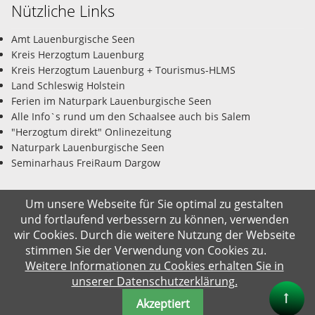
Nützliche Links
Amt Lauenburgische Seen
Kreis Herzogtum Lauenburg
Kreis Herzogtum Lauenburg + Tourismus-HLMS
Land Schleswig Holstein
Ferien im Naturpark Lauenburgische Seen
Alle Info`s rund um den Schaalsee auch bis Salem
"Herzogtum direkt" Onlinezeitung
Naturpark Lauenburgische Seen
Seminarhaus FreiRaum Dargow
Um unsere Webseite für Sie optimal zu gestalten
und fortlaufend verbessern zu können, verwenden
© Gemeinde Salem-Dargow 06.08.2026
wir Cookies. Durch die weitere Nutzung der Webseite
stimmen Sie der Verwendung von Cookies zu.
Impressum
Datenschutz
Kontakt
Suche
Weitere Informationen zu Cookies erhalten Sie in
unserer Datenschutzerklärung.
Akzeptiert