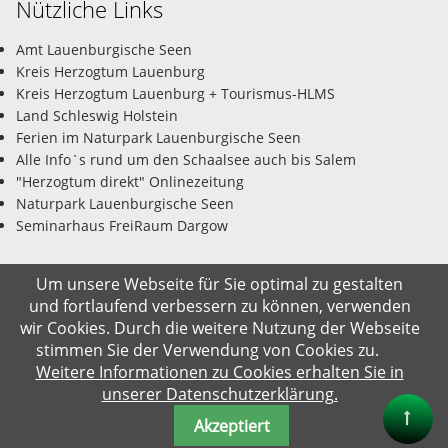
Nützliche Links
Amt Lauenburgische Seen
Kreis Herzogtum Lauenburg
Kreis Herzogtum Lauenburg + Tourismus-HLMS
Land Schleswig Holstein
Ferien im Naturpark Lauenburgische Seen
Alle Info`s rund um den Schaalsee auch bis Salem
"Herzogtum direkt" Onlinezeitung
Naturpark Lauenburgische Seen
Seminarhaus FreiRaum Dargow
Um unsere Webseite für Sie optimal zu gestalten
und fortlaufend verbessern zu können, verwenden
© Gemeinde Salem-Dargow 08.08.2026
wir Cookies. Durch die weitere Nutzung der Webseite
stimmen Sie der Verwendung von Cookies zu.
Impressum
Datenschutz
Kontakt
Suche
Weitere Informationen zu Cookies erhalten Sie in
unserer Datenschutzerklärung.
Akzeptiert