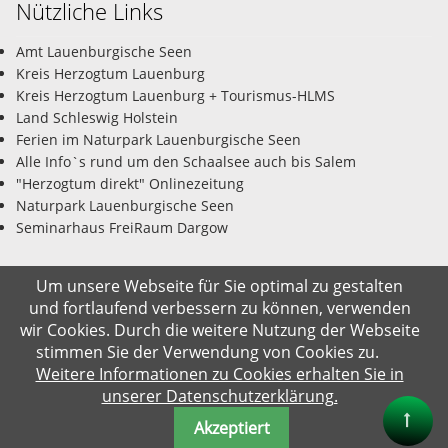
Nützliche Links
Amt Lauenburgische Seen
Kreis Herzogtum Lauenburg
Kreis Herzogtum Lauenburg + Tourismus-HLMS
Land Schleswig Holstein
Ferien im Naturpark Lauenburgische Seen
Alle Info`s rund um den Schaalsee auch bis Salem
"Herzogtum direkt" Onlinezeitung
Naturpark Lauenburgische Seen
Seminarhaus FreiRaum Dargow
Um unsere Webseite für Sie optimal zu gestalten
und fortlaufend verbessern zu können, verwenden
© Gemeinde Salem-Dargow 07.08.2026
wir Cookies. Durch die weitere Nutzung der Webseite
stimmen Sie der Verwendung von Cookies zu.
Impressum
Datenschutz
Kontakt
Suche
Weitere Informationen zu Cookies erhalten Sie in
unserer Datenschutzerklärung.
Akzeptiert