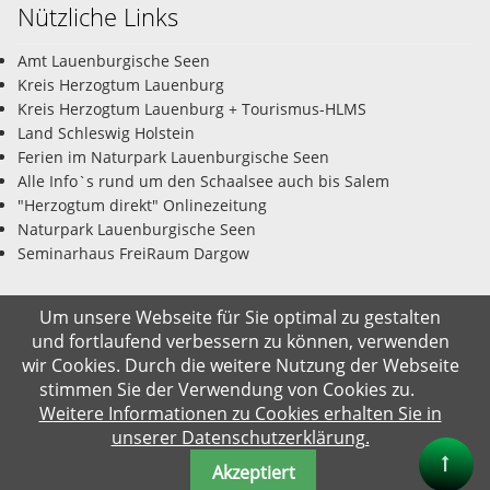
Nützliche Links
Amt Lauenburgische Seen
Kreis Herzogtum Lauenburg
Kreis Herzogtum Lauenburg + Tourismus-HLMS
Land Schleswig Holstein
Ferien im Naturpark Lauenburgische Seen
Alle Info`s rund um den Schaalsee auch bis Salem
"Herzogtum direkt" Onlinezeitung
Naturpark Lauenburgische Seen
Seminarhaus FreiRaum Dargow
Um unsere Webseite für Sie optimal zu gestalten
und fortlaufend verbessern zu können, verwenden
© Gemeinde Salem-Dargow 10.08.2026
wir Cookies. Durch die weitere Nutzung der Webseite
stimmen Sie der Verwendung von Cookies zu.
Impressum
Datenschutz
Kontakt
Suche
Weitere Informationen zu Cookies erhalten Sie in
unserer Datenschutzerklärung.
Akzeptiert