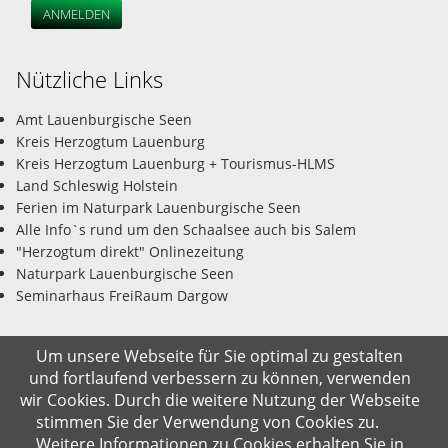
ANMELDEN
Nützliche Links
Amt Lauenburgische Seen
Kreis Herzogtum Lauenburg
Kreis Herzogtum Lauenburg + Tourismus-HLMS
Land Schleswig Holstein
Ferien im Naturpark Lauenburgische Seen
Alle Info`s rund um den Schaalsee auch bis Salem
"Herzogtum direkt" Onlinezeitung
Naturpark Lauenburgische Seen
Seminarhaus FreiRaum Dargow
Um unsere Webseite für Sie optimal zu gestalten
und fortlaufend verbessern zu können, verwenden
© Gemeinde Salem-Dargow 08.08.2026
wir Cookies. Durch die weitere Nutzung der Webseite
stimmen Sie der Verwendung von Cookies zu.
Impressum
Datenschutz
Kontakt
Suche
Weitere Informationen zu Cookies erhalten Sie in