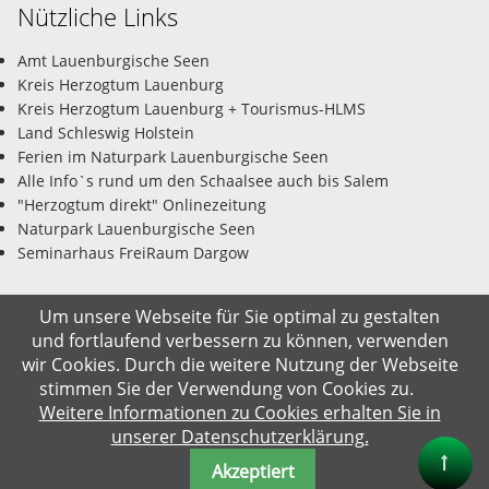
Nützliche Links
Amt Lauenburgische Seen
Kreis Herzogtum Lauenburg
Kreis Herzogtum Lauenburg + Tourismus-HLMS
Land Schleswig Holstein
Ferien im Naturpark Lauenburgische Seen
Alle Info`s rund um den Schaalsee auch bis Salem
"Herzogtum direkt" Onlinezeitung
Naturpark Lauenburgische Seen
Seminarhaus FreiRaum Dargow
Um unsere Webseite für Sie optimal zu gestalten
und fortlaufend verbessern zu können, verwenden
© Gemeinde Salem-Dargow 07.08.2026
wir Cookies. Durch die weitere Nutzung der Webseite
stimmen Sie der Verwendung von Cookies zu.
Impressum
Datenschutz
Kontakt
Suche
Weitere Informationen zu Cookies erhalten Sie in
unserer Datenschutzerklärung.
Akzeptiert