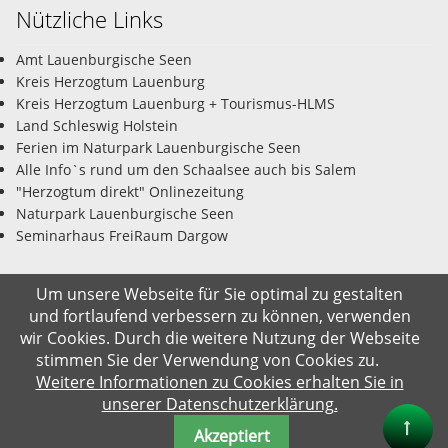
Nützliche Links
Amt Lauenburgische Seen
Kreis Herzogtum Lauenburg
Kreis Herzogtum Lauenburg + Tourismus-HLMS
Land Schleswig Holstein
Ferien im Naturpark Lauenburgische Seen
Alle Info`s rund um den Schaalsee auch bis Salem
"Herzogtum direkt" Onlinezeitung
Naturpark Lauenburgische Seen
Seminarhaus FreiRaum Dargow
Um unsere Webseite für Sie optimal zu gestalten
und fortlaufend verbessern zu können, verwenden
© Gemeinde Salem-Dargow 08.08.2026
wir Cookies. Durch die weitere Nutzung der Webseite
stimmen Sie der Verwendung von Cookies zu.
Impressum
Datenschutz
Kontakt
Suche
Weitere Informationen zu Cookies erhalten Sie in
unserer Datenschutzerklärung.
Akzeptiert