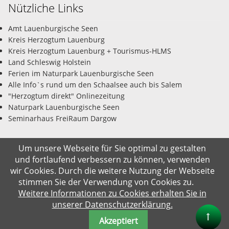
Nützliche Links
Amt Lauenburgische Seen
Kreis Herzogtum Lauenburg
Kreis Herzogtum Lauenburg + Tourismus-HLMS
Land Schleswig Holstein
Ferien im Naturpark Lauenburgische Seen
Alle Info`s rund um den Schaalsee auch bis Salem
"Herzogtum direkt" Onlinezeitung
Naturpark Lauenburgische Seen
Seminarhaus FreiRaum Dargow
Um unsere Webseite für Sie optimal zu gestalten
und fortlaufend verbessern zu können, verwenden
© Gemeinde Salem-Dargow 08.08.2026
wir Cookies. Durch die weitere Nutzung der Webseite
stimmen Sie der Verwendung von Cookies zu.
Impressum
Datenschutz
Kontakt
Suche
Weitere Informationen zu Cookies erhalten Sie in
unserer Datenschutzerklärung.
Akzeptiert