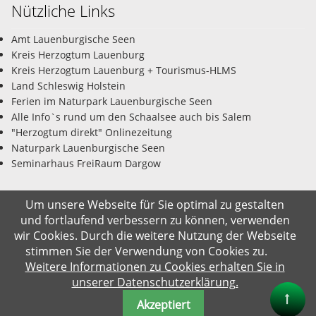
Nützliche Links
Amt Lauenburgische Seen
Kreis Herzogtum Lauenburg
Kreis Herzogtum Lauenburg + Tourismus-HLMS
Land Schleswig Holstein
Ferien im Naturpark Lauenburgische Seen
Alle Info`s rund um den Schaalsee auch bis Salem
"Herzogtum direkt" Onlinezeitung
Naturpark Lauenburgische Seen
Seminarhaus FreiRaum Dargow
Um unsere Webseite für Sie optimal zu gestalten
und fortlaufend verbessern zu können, verwenden
© Gemeinde Salem-Dargow 06.08.2026
wir Cookies. Durch die weitere Nutzung der Webseite
stimmen Sie der Verwendung von Cookies zu.
Impressum
Datenschutz
Kontakt
Suche
Weitere Informationen zu Cookies erhalten Sie in
unserer Datenschutzerklärung.
Akzeptiert