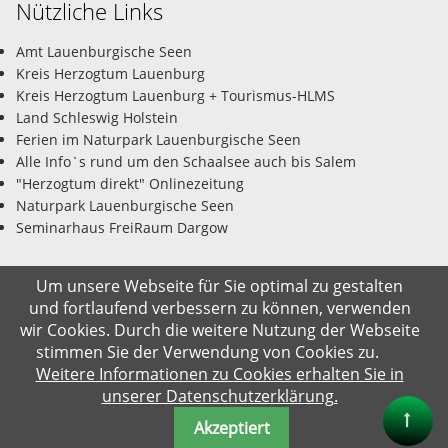
Nützliche Links
Amt Lauenburgische Seen
Kreis Herzogtum Lauenburg
Kreis Herzogtum Lauenburg + Tourismus-HLMS
Land Schleswig Holstein
Ferien im Naturpark Lauenburgische Seen
Alle Info`s rund um den Schaalsee auch bis Salem
"Herzogtum direkt" Onlinezeitung
Naturpark Lauenburgische Seen
Seminarhaus FreiRaum Dargow
Um unsere Webseite für Sie optimal zu gestalten
und fortlaufend verbessern zu können, verwenden
© Gemeinde Salem-Dargow 09.08.2026
wir Cookies. Durch die weitere Nutzung der Webseite
stimmen Sie der Verwendung von Cookies zu.
Impressum
Datenschutz
Kontakt
Suche
Weitere Informationen zu Cookies erhalten Sie in
unserer Datenschutzerklärung.
Akzeptiert