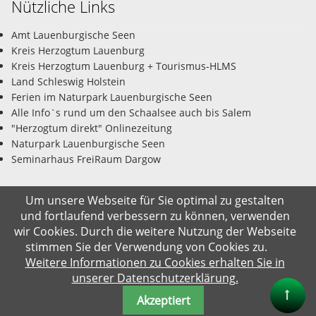
Nützliche Links
Amt Lauenburgische Seen
Kreis Herzogtum Lauenburg
Kreis Herzogtum Lauenburg + Tourismus-HLMS
Land Schleswig Holstein
Ferien im Naturpark Lauenburgische Seen
Alle Info`s rund um den Schaalsee auch bis Salem
"Herzogtum direkt" Onlinezeitung
Naturpark Lauenburgische Seen
Seminarhaus FreiRaum Dargow
Um unsere Webseite für Sie optimal zu gestalten
und fortlaufend verbessern zu können, verwenden
© Gemeinde Salem-Dargow 08.08.2026
wir Cookies. Durch die weitere Nutzung der Webseite
stimmen Sie der Verwendung von Cookies zu.
Impressum
Datenschutz
Kontakt
Suche
Weitere Informationen zu Cookies erhalten Sie in
unserer Datenschutzerklärung.
Akzeptiert