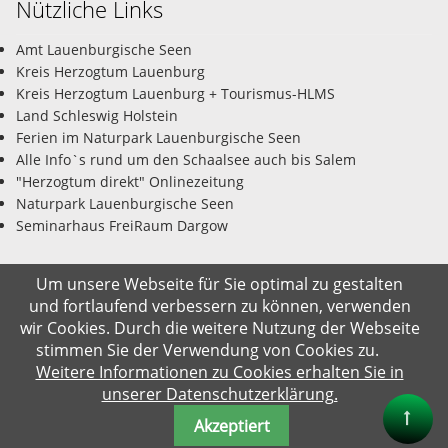
Nützliche Links
Amt Lauenburgische Seen
Kreis Herzogtum Lauenburg
Kreis Herzogtum Lauenburg + Tourismus-HLMS
Land Schleswig Holstein
Ferien im Naturpark Lauenburgische Seen
Alle Info`s rund um den Schaalsee auch bis Salem
"Herzogtum direkt" Onlinezeitung
Naturpark Lauenburgische Seen
Seminarhaus FreiRaum Dargow
Um unsere Webseite für Sie optimal zu gestalten
und fortlaufend verbessern zu können, verwenden
© Gemeinde Salem-Dargow 09.08.2026
wir Cookies. Durch die weitere Nutzung der Webseite
stimmen Sie der Verwendung von Cookies zu.
Impressum
Datenschutz
Kontakt
Suche
Weitere Informationen zu Cookies erhalten Sie in
unserer Datenschutzerklärung.
Akzeptiert