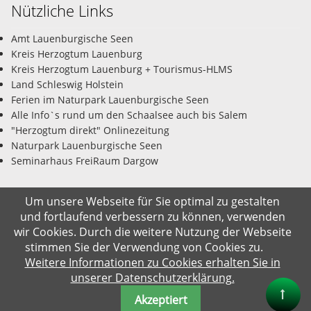
Nützliche Links
Amt Lauenburgische Seen
Kreis Herzogtum Lauenburg
Kreis Herzogtum Lauenburg + Tourismus-HLMS
Land Schleswig Holstein
Ferien im Naturpark Lauenburgische Seen
Alle Info`s rund um den Schaalsee auch bis Salem
"Herzogtum direkt" Onlinezeitung
Naturpark Lauenburgische Seen
Seminarhaus FreiRaum Dargow
Um unsere Webseite für Sie optimal zu gestalten
und fortlaufend verbessern zu können, verwenden
© Gemeinde Salem-Dargow 08.08.2026
wir Cookies. Durch die weitere Nutzung der Webseite
stimmen Sie der Verwendung von Cookies zu.
Impressum
Datenschutz
Kontakt
Suche
Weitere Informationen zu Cookies erhalten Sie in
unserer Datenschutzerklärung.
Akzeptiert