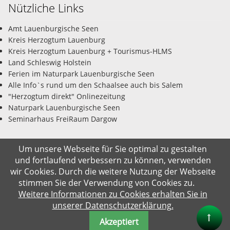
Nützliche Links
Amt Lauenburgische Seen
Kreis Herzogtum Lauenburg
Kreis Herzogtum Lauenburg + Tourismus-HLMS
Land Schleswig Holstein
Ferien im Naturpark Lauenburgische Seen
Alle Info`s rund um den Schaalsee auch bis Salem
"Herzogtum direkt" Onlinezeitung
Naturpark Lauenburgische Seen
Seminarhaus FreiRaum Dargow
Um unsere Webseite für Sie optimal zu gestalten
und fortlaufend verbessern zu können, verwenden
© Gemeinde Salem-Dargow 08.08.2026
wir Cookies. Durch die weitere Nutzung der Webseite
stimmen Sie der Verwendung von Cookies zu.
Impressum
Datenschutz
Kontakt
Suche
Weitere Informationen zu Cookies erhalten Sie in
unserer Datenschutzerklärung.
Akzeptiert