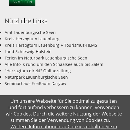
ANMELDEN
Nützliche Links
Amt Lauenburgische Seen
Kreis Herzogtum Lauenburg
Kreis Herzogtum Lauenburg + Tourismus-HLMS
Land Schleswig Holstein
Ferien im Naturpark Lauenburgische Seen
Alle Info`s rund um den Schaalsee auch bis Salem
"Herzogtum direkt" Onlinezeitung
Naturpark Lauenburgische Seen
Seminarhaus FreiRaum Dargow
Um unsere Webseite für Sie optimal zu gestalten
und fortlaufend verbessern zu können, verwenden
© Gemeinde Salem-Dargow 10.08.2026
wir Cookies. Durch die weitere Nutzung der Webseite
stimmen Sie der Verwendung von Cookies zu.
Impressum
Datenschutz
Kontakt
Suche
Weitere Informationen zu Cookies erhalten Sie in