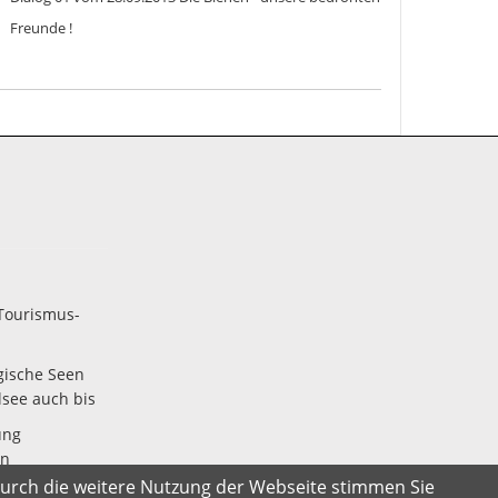
Freunde !
Tourismus-
gische Seen
lsee auch bis
ung
en
w
Durch die weitere Nutzung der Webseite stimmen Sie