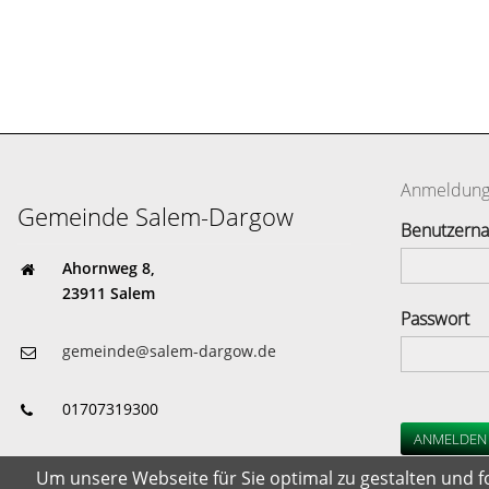
Anmeldun
Gemeinde Salem-Dargow
Benutzern
Ahornweg 8,
23911 Salem
Passwort
gemeinde@salem-dargow.de
01707319300
ANMELDEN
Gemeindehaus: Seestr. 44
Um unsere Webseite für Sie optimal zu gestalten und 