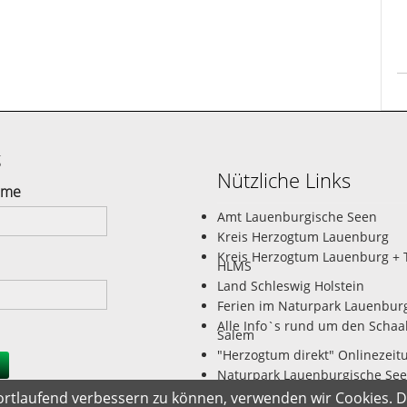
g
Nützliche Links
ame
Amt Lauenburgische Seen
Kreis Herzogtum Lauenburg
Kreis Herzogtum Lauenburg + 
HLMS
Land Schleswig Holstein
Ferien im Naturpark Lauenbur
Alle Info`s rund um den Schaa
Salem
"Herzogtum direkt" Onlinezeit
Naturpark Lauenburgische Se
Seminarhaus FreiRaum Dargo
fortlaufend verbessern zu können, verwenden wir Cookies. 