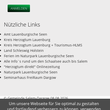
ANMELDEN
Nützliche Links
Amt Lauenburgische Seen
Kreis Herzogtum Lauenburg
Kreis Herzogtum Lauenburg + Tourismus-HLMS
Land Schleswig Holstein
Ferien im Naturpark Lauenburgische Seen
Alle Info`s rund um den Schaalsee auch bis Salem
"Herzogtum direkt" Onlinezeitung
Naturpark Lauenburgische Seen
Seminarhaus FreiRaum Dargow
© Gemeinde Salem-Dargow 08.08.2026
Um unsere Webseite für Sie optimal zu gestalten
und fortlaufend verbessern zu können, verwenden
Impressum
Datenschutz
Kontakt
Suche