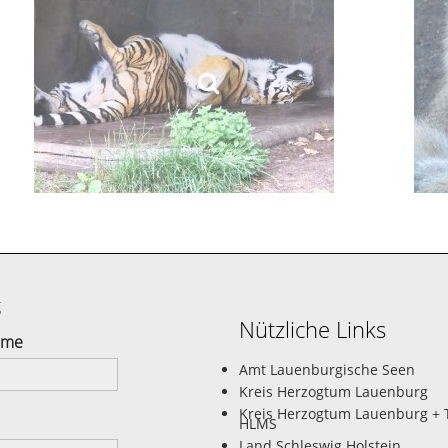
g
Nützliche Links
ame
Amt Lauenburgische Seen
Kreis Herzogtum Lauenburg
Kreis Herzogtum Lauenburg + 
HLMS
Land Schleswig Holstein