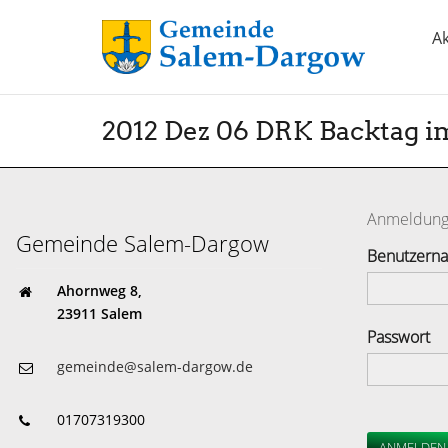
Ak
2012 Dez 06 DRK Backtag i
Anmeldun
Gemeinde Salem-Dargow
Benutzern
Ahornweg 8,
23911 Salem
Passwort
gemeinde@salem-dargow.de
01707319300
ANMELDEN