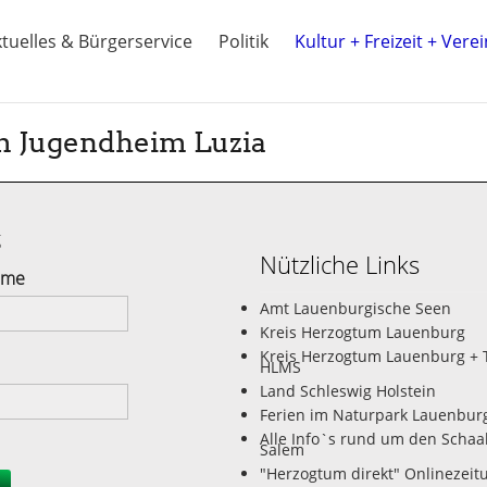
tuelles & Bürgerservice
Politik
Kultur + Freizeit + Vere
m Jugendheim Luzia
g
Nützliche Links
ame
Amt Lauenburgische Seen
Kreis Herzogtum Lauenburg
Kreis Herzogtum Lauenburg + 
HLMS
Land Schleswig Holstein
Ferien im Naturpark Lauenbur
Alle Info`s rund um den Schaa
Salem
"Herzogtum direkt" Onlinezeit