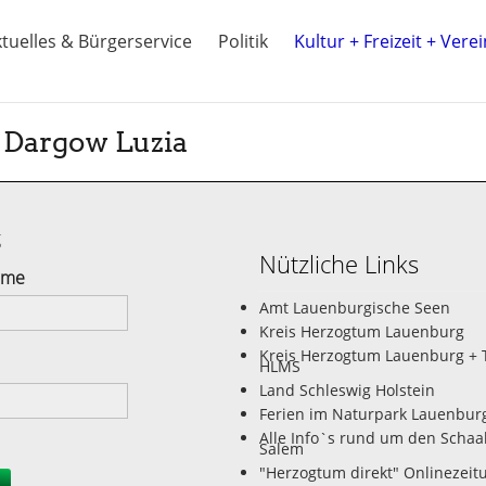
tuelles & Bürgerservice
Politik
Kultur + Freizeit + Vere
 Dargow Luzia
g
Nützliche Links
ame
Amt Lauenburgische Seen
Kreis Herzogtum Lauenburg
Kreis Herzogtum Lauenburg + 
HLMS
Land Schleswig Holstein
Ferien im Naturpark Lauenbur
Alle Info`s rund um den Schaa
Salem
"Herzogtum direkt" Onlinezeit